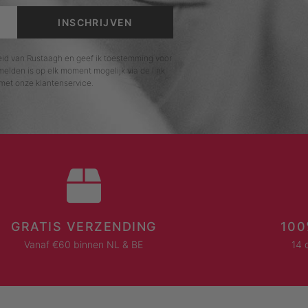
INSCHRIJVEN
leid van Rustaagh en geef ik toestemming voor
elden is op elk moment mogelijk via de link
met onze klantenservice.
GRATIS VERZENDING
100
Vanaf €60 binnen NL & BE
14 