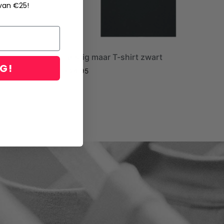
 van €25!
te
Rustig maar T-shirt zwart
NG!
€
24,95