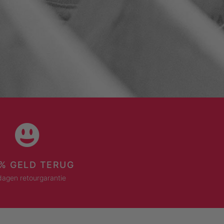
% GELD TERUG
dagen retourgarantie