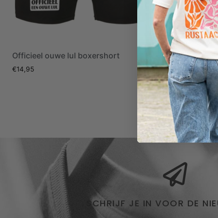
Officieel ouwe lul boxershort
Remove bef
€
14,95
€
14,95
SCHRIJF JE IN VOOR DE NI