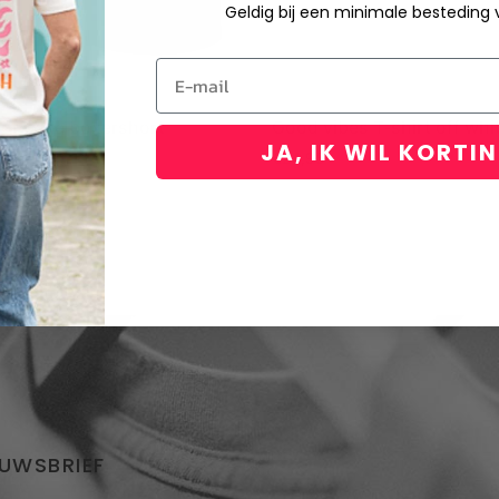
Geldig bij een minimale besteding
Email
ore use boxershort
Good vibes T-shirt off whi
JA, IK WIL KORTI
€
24,95
EUWSBRIEF