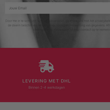
Door me in te schrijven voor de nieuwsbrief, ga ik akkoord met het privacybe
de daarin beschreven verzameling, opslag en verwerking van gegevens. Afm
onderaan elke nieuwsbrief of door contact op te nemen 
LEVERING MET DHL
Binnen 2-4 werkdagen