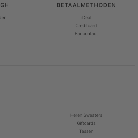
AGH
BETAALMETHODEN
den
iDeal
Creditcard
Bancontact
Heren Sweaters
Giftcards
Tassen