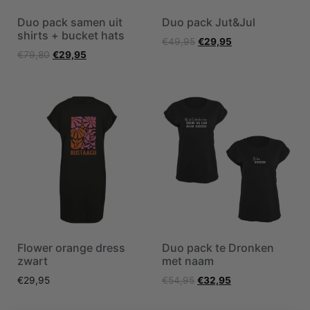
Duo pack samen uit
Duo pack Jut&Jul
shirts + bucket hats
€
49,95
€
29,95
€
79,80
€
29,95
Flower orange dress
Duo pack te Dronken
zwart
met naam
€
29,95
€
54,95
€
32,95