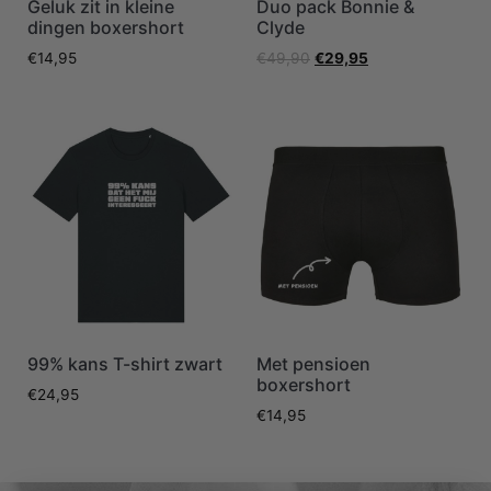
Geluk zit in kleine
Duo pack Bonnie &
dingen boxershort
Clyde
€
14,95
€
49,90
€
29,95
99% kans T-shirt zwart
Met pensioen
boxershort
€
24,95
€
14,95