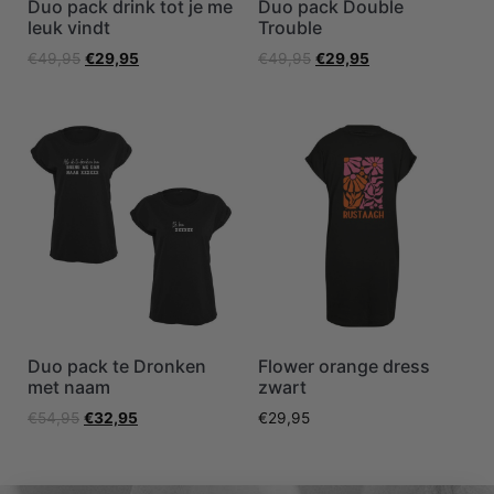
Duo pack drink tot je me
Duo pack Double
leuk vindt
Trouble
€
49,95
€
29,95
€
49,95
€
29,95
Duo pack te Dronken
Flower orange dress
met naam
zwart
€
54,95
€
32,95
€
29,95