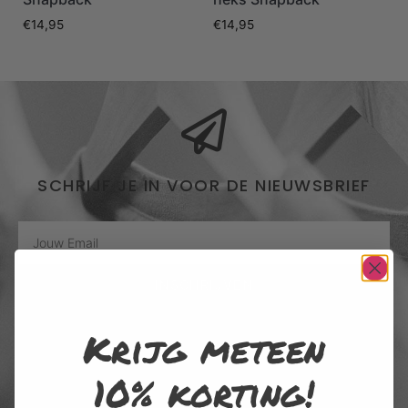
€
14,95
€
14,95
SCHRIJF JE IN VOOR DE NIEUWSBRIEF
INSCHRIJVEN
Krijg meteen
Door me in te schrijven voor de nieuwsbrief, ga ik akkoord met het
privacybeleid van Rustaagh en geef ik toestemming voor de daarin
beschreven verzameling, opslag en verwerking van gegevens. Afmelden
10% korting!
is op elk moment mogelijk via de link onderaan elke nieuwsbrief of door
contact op te nemen met onze klantenservice.