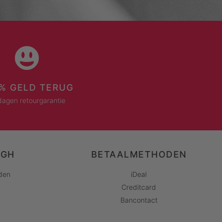
% GELD TERUG
dagen retourgarantie
AGH
BETAALMETHODEN
den
iDeal
Creditcard
Bancontact