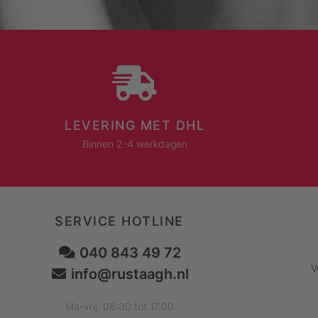
LEVERING MET DHL
Binnen 2-4 werkdagen
SERVICE HOTLINE
040 843 49 72
V
info@rustaagh.nl
Ma-vrij: 08:30 tot 17.00