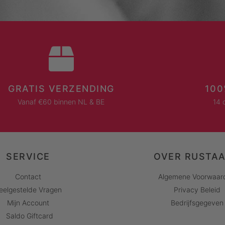
GRATIS VERZENDING
100
Vanaf €60 binnen NL & BE
14 
SERVICE
OVER RUSTA
Contact
Algemene Voorwaar
eelgestelde Vragen
Privacy Beleid
Mijn Account
Bedrijfsgegeven
Saldo Giftcard