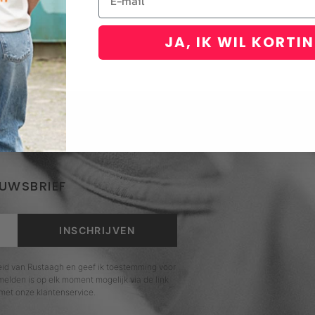
JA, IK WIL KORTI
EUWSBRIEF
INSCHRIJVEN
leid van Rustaagh en geef ik toestemming voor
elden is op elk moment mogelijk via de link
met onze klantenservice.