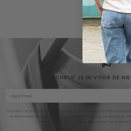
SCHRIJF JE IN VOOR DE NI
Door me in te schrijven voor de nieuwsbrief, ga ik akkoord met het privacybe
de daarin beschreven verzameling, opslag en verwerking van gegevens. Afm
onderaan elke nieuwsbrief of door contact op te nemen 