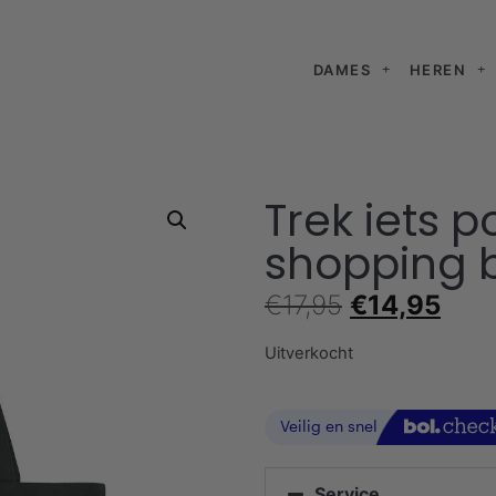
DAMES
HEREN
Trek iets p
shopping 
€
17,95
€
14,95
Uitverkocht
Service