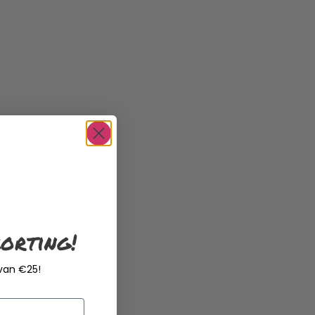
orting!
 van €25!