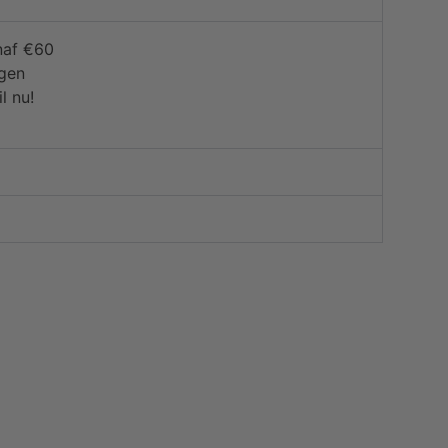
naf €60
agen
l nu!