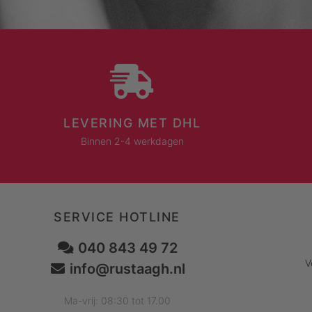
LEVERING MET DHL
Binnen 2-4 werkdagen
SERVICE HOTLINE
040 843 49 72
V
info@rustaagh.nl
Ma-vrij: 08:30 tot 17.00