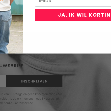
JA, IK WIL KORTI
EUWSBRIEF
INSCHRIJVEN
leid van Rustaagh en geef ik toestemming voor
elden is op elk moment mogelijk via de link
met onze klantenservice.