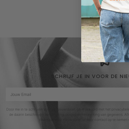
SCHRIJF JE IN VOOR DE NI
Door me in te schrijven voor de nieuwsbrief, ga ik akkoord met het privacybe
de daarin beschreven verzameling, opslag en verwerking van gegevens. Afm
onderaan elke nieuwsbrief of door contact op te nemen 