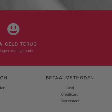
% GELD TERUG
dagen retourgarantie
AGH
BETAALMETHODEN
den
iDeal
Creditcard
Bancontact