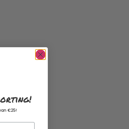
orting!
 van €25!