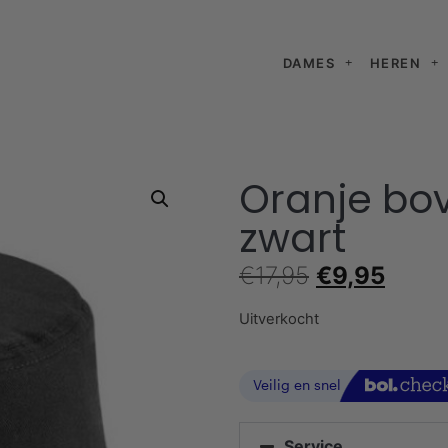
DAMES
HEREN
Oranje bo
zwart
€
17,95
€
9,95
Uitverkocht
Service