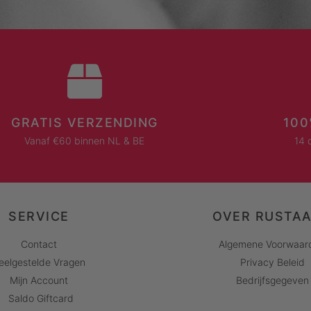
GRATIS VERZENDING
100
Vanaf €60 binnen NL & BE
14 
SERVICE
OVER RUSTA
Contact
Algemene Voorwaar
eelgestelde Vragen
Privacy Beleid
Mijn Account
Bedrijfsgegeven
Saldo Giftcard