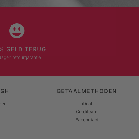
% GELD TERUG
dagen retourgarantie
AGH
BETAALMETHODEN
den
iDeal
Creditcard
Bancontact