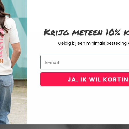
Krijg meteen 10% k
Geldig bij een minimale besteding
Email
EUWSBRIEF
JA, IK WIL KORTI
INSCHRIJVEN
leid van Rustaagh en geef ik toestemming voor
elden is op elk moment mogelijk via de link
met onze klantenservice.