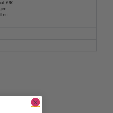
naf €60
agen
l nu!