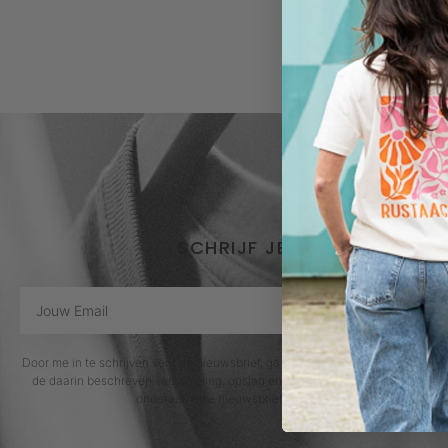
SCHRIJF JE IN VOOR DE NI
Door me in te schrijven voor de nieuwsbrief, ga ik akkoord met het privacybe
de daarin beschreven verzameling, opslag en verwerking van gegevens. Afm
onderaan elke nieuwsbrief of door contact op te nemen 