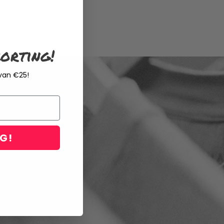
orting!
 van €25!
NG!