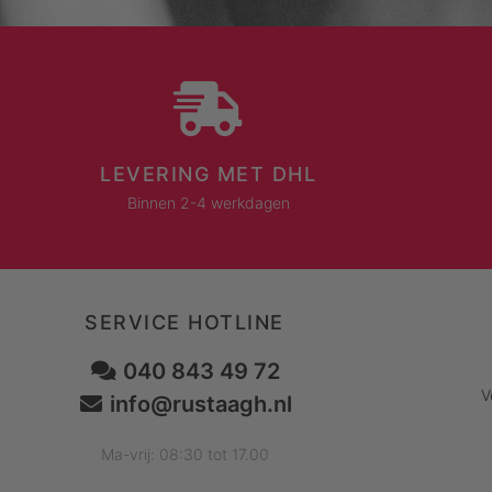
LEVERING MET DHL
Binnen 2-4 werkdagen
SERVICE HOTLINE
040 843 49 72
V
info@rustaagh.nl
Ma-vrij: 08:30 tot 17.00