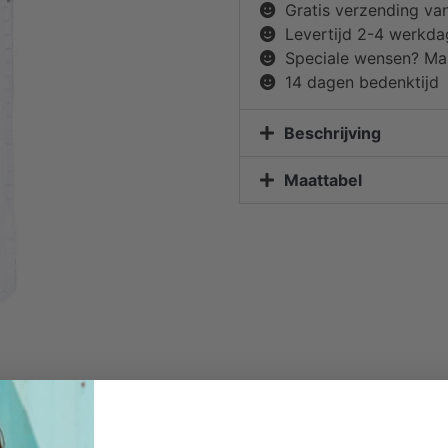
Gratis verzending va
Levertijd 2-4 werkd
Speciale wensen? Mai
14 dagen bedenktijd
Beschrijving
Maattabel