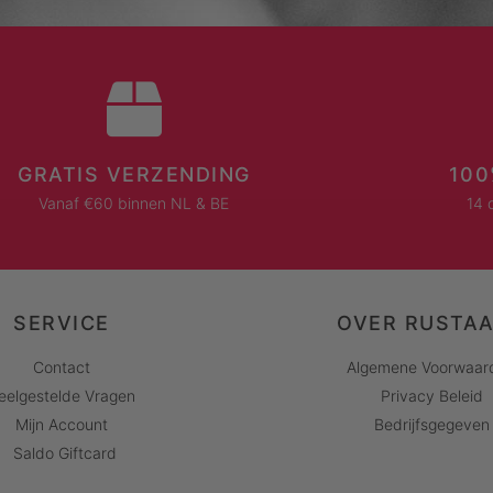
GRATIS VERZENDING
100
Vanaf €60 binnen NL & BE
14 
SERVICE
OVER RUSTA
Contact
Algemene Voorwaar
eelgestelde Vragen
Privacy Beleid
Mijn Account
Bedrijfsgegeven
Saldo Giftcard