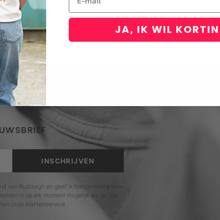
JA, IK WIL KORTI
EUWSBRIEF
INSCHRIJVEN
leid van Rustaagh en geef ik toestemming voor
elden is op elk moment mogelijk via de link
met onze klantenservice.