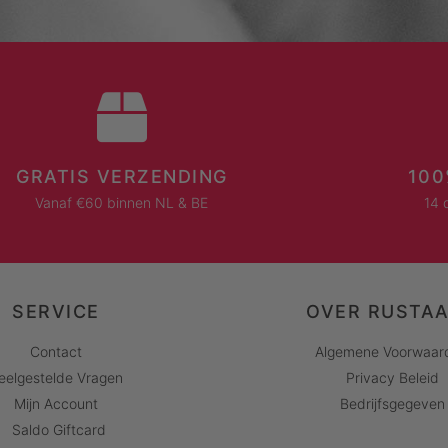
GRATIS VERZENDING
100
Vanaf €60 binnen NL & BE
14 
SERVICE
OVER RUSTA
Contact
Algemene Voorwaar
eelgestelde Vragen
Privacy Beleid
Mijn Account
Bedrijfsgegeven
Saldo Giftcard