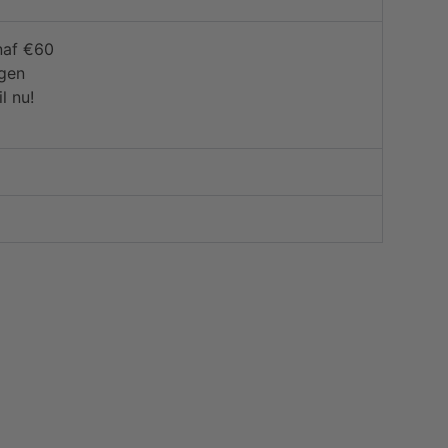
naf €60
agen
l nu!