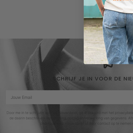
SCHRIJF JE IN VOOR DE NI
Door me in te schrijven voor de nieuwsbrief, ga ik akkoord met het privacybe
de daarin beschreven verzameling, opslag en verwerking van gegevens. Afm
onderaan elke nieuwsbrief of door contact op te nemen 