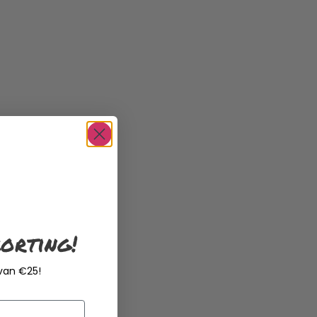
orting!
 van €25!