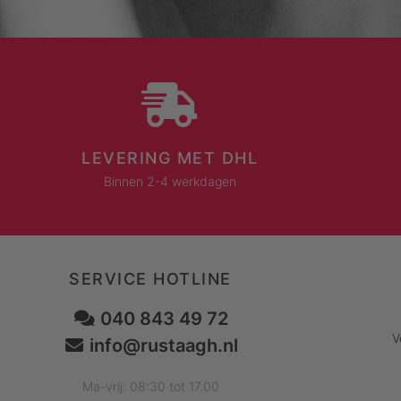
LEVERING MET DHL
Binnen 2-4 werkdagen
SERVICE HOTLINE
040 843 49 72
V
info@rustaagh.nl
Ma-vrij: 08:30 tot 17.00