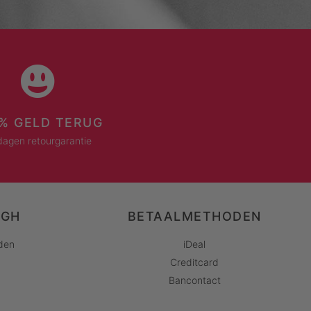
% GELD TERUG
dagen retourgarantie
AGH
BETAALMETHODEN
den
iDeal
Creditcard
Bancontact