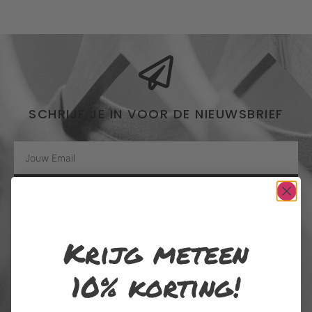
SCHRIJF JE IN VOOR DE NIEUWSBRIEF
INSCHRIJVEN
Door me in te schrijven voor de nieuwsbrief, ga ik akkoord met het
Krijg meteen
privacybeleid van Rustaagh en geef ik toestemming voor de daarin
beschreven verzameling, opslag en verwerking van gegevens. Afmelden
is op elk moment mogelijk via de link onderaan elke nieuwsbrief of door
10% korting!
contact op te nemen met onze klantenservice.