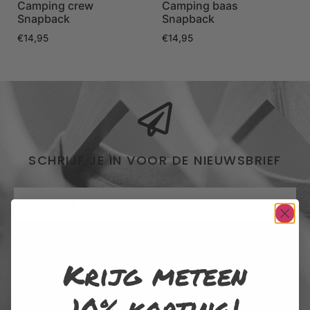
Camping crew
Camping baas
Snapback
Snapback
€
14,95
€
14,95
SCHRIJF JE IN VOOR DE NIEUWSBRIEF
INSCHRIJVEN
Krijg meteen
Door me in te schrijven voor de nieuwsbrief, ga ik akkoord met het
privacybeleid van Rustaagh en geef ik toestemming voor de daarin
10% korting!
beschreven verzameling, opslag en verwerking van gegevens. Afmelden
is op elk moment mogelijk via de link onderaan elke nieuwsbrief of door