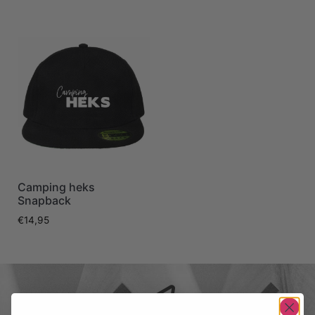
Camping heks
Snapback
€
14,95