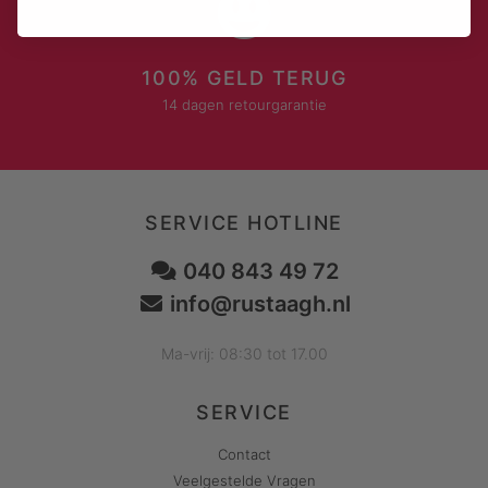
100% GELD TERUG
14 dagen retourgarantie
SERVICE HOTLINE
040 843 49 72
info@rustaagh.nl
Ma-vrij: 08:30 tot 17.00
SERVICE
Contact
Veelgestelde Vragen