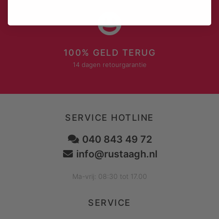
100% GELD TERUG
14 dagen retourgarantie
SERVICE HOTLINE
040 843 49 72
info@rustaagh.nl
Ma-vrij: 08:30 tot 17.00
SERVICE