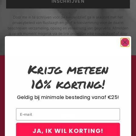
INSCHRIJVEN
Door me in te schrijven voor de nieuwsbrief, ga ik akkoord met het
privacybeleid van Rustaagh en geef ik toestemming voor de daarin
beschreven verzameling, opslag en verwerking van gegevens. Afmelden
is op elk moment mogelijk via de link onderaan elke nieuwsbrief of door
contact op te nemen met onze klantenservice.
Krijg meteen
10% korting!
LEVERING MET DHL
Geldig bij minimale besteding vanaf €25!
Binnen 2-4 werkdagen
Email
JA, IK WIL KORTING!