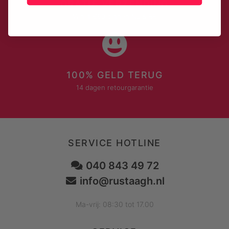
GRATIS VERZENDING
Vanaf €60 binnen NL & BE
100% GELD TERUG
14 dagen retourgarantie
SERVICE HOTLINE
040 843 49 72
info@rustaagh.nl
Ma-vrij: 08:30 tot 17.00