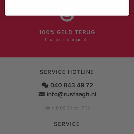
100% GELD TERUG
14 dagen retourgarantie
SERVICE HOTLINE
040 843 49 72
info@rustaagh.nl
Ma-vrij: 08:30 tot 17.00
SERVICE