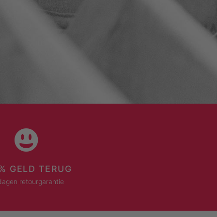
% GELD TERUG
dagen retourgarantie