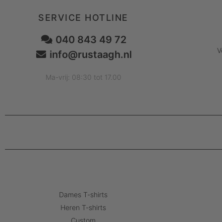
SERVICE HOTLINE
040 843 49 72
V
info@rustaagh.nl
Ma-vrij: 08:30 tot 17.00
Dames T-shirts
Heren T-shirts
Custom