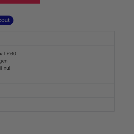
naf €60
agen
l nu!