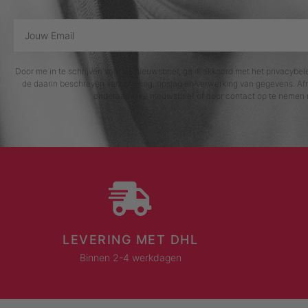
Door me in te schrijven voor de nieuwsbrief, ga ik akkoord met het privacybe
de daarin beschreven verzameling, opslag en verwerking van gegevens. Afm
onderaan elke nieuwsbrief of door contact op te nemen 
LEVERING MET DHL
Binnen 2-4 werkdagen