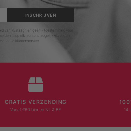
INSCHRIJVEN
leid van Rustaagh en geef ik toestemming voor
elden is op elk moment mogelijk via de link
met onze klantenservice.
GRATIS VERZENDING
100
Vanaf €60 binnen NL & BE
14 