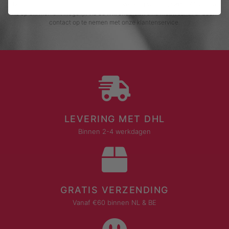
beschreven verzameling, opslag en verwerking van gegevens. Afmelden
is op elk moment mogelijk via de link onderaan elke nieuwsbrief of door
contact op te nemen met onze klantenservice.
LEVERING MET DHL
Binnen 2-4 werkdagen
GRATIS VERZENDING
Vanaf €60 binnen NL & BE