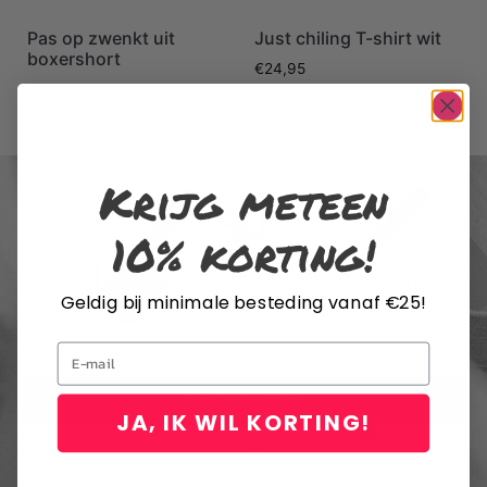
Pas op zwenkt uit
Just chiling T-shirt wit
boxershort
€
24,95
€
14,95
Krijg meteen
10% korting!
SCHRIJF JE IN VOOR DE NIEUWSBRIEF
Geldig bij minimale besteding vanaf €25!
Email
INSCHRIJVEN
JA, IK WIL KORTING!
Door me in te schrijven voor de nieuwsbrief, ga ik akkoord met het
privacybeleid van Rustaagh en geef ik toestemming voor de daarin