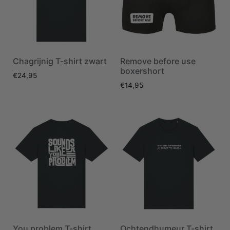
Chagrijnig T-shirt zwart
Remove before use
boxershort
€
24,95
€
14,95
You problem T-shirt
Ochtendhumeur T-shirt