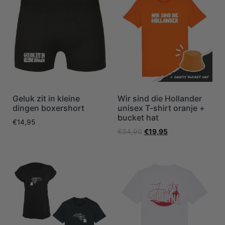
Geluk zit in kleine
Wir sind die Hollander
dingen boxershort
unisex T-shirt oranje +
bucket hat
€
14,95
€
34,90
€
19,95