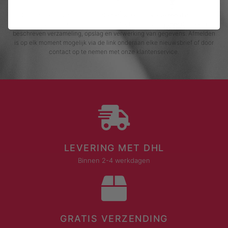
Door me in te schrijven voor de nieuwsbrief, ga ik akkoord met het
privacybeleid van Rustaagh en geef ik toestemming voor de daarin
beschreven verzameling, opslag en verwerking van gegevens. Afmelden
is op elk moment mogelijk via de link onderaan elke nieuwsbrief of door
contact op te nemen met onze klantenservice.
LEVERING MET DHL
Binnen 2-4 werkdagen
GRATIS VERZENDING