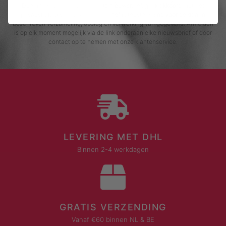
Door me in te schrijven voor de nieuwsbrief, ga ik akkoord met het
privacybeleid van Rustaagh en geef ik toestemming voor de daarin
beschreven verzameling, opslag en verwerking van gegevens. Afmelden
is op elk moment mogelijk via de link onderaan elke nieuwsbrief of door
contact op te nemen met onze klantenservice.
LEVERING MET DHL
Binnen 2-4 werkdagen
GRATIS VERZENDING
Vanaf €60 binnen NL & BE