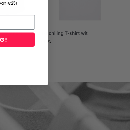
 van €25!
 boxershort
Just chiling T-shirt wit
NG!
€
24,95