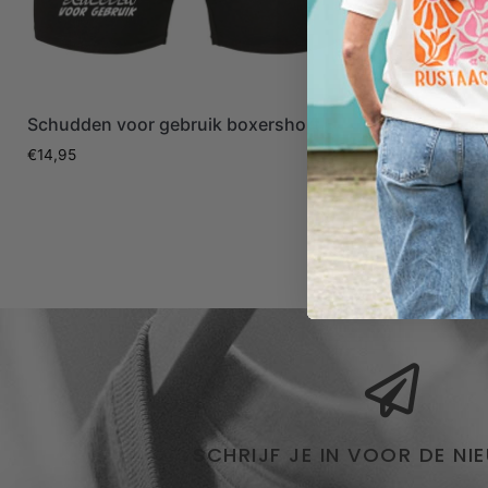
Schudden voor gebruik boxershort
Officieel o
€
14,95
€
14,95
SCHRIJF JE IN VOOR DE NI