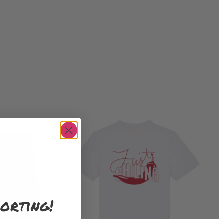
orting!