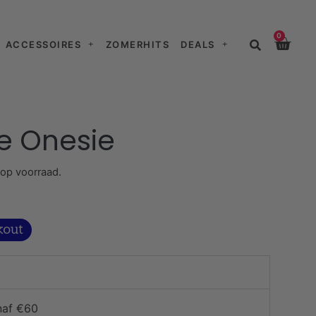
0
ACCESSOIRES
ZOMERHITS
DEALS
e Onesie
 op voorraad.
naf €60