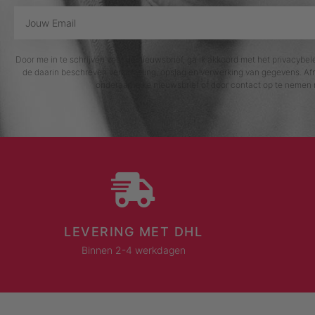
Door me in te schrijven voor de nieuwsbrief, ga ik akkoord met het privacybe
de daarin beschreven verzameling, opslag en verwerking van gegevens. Afm
onderaan elke nieuwsbrief of door contact op te nemen 
LEVERING MET DHL
Binnen 2-4 werkdagen