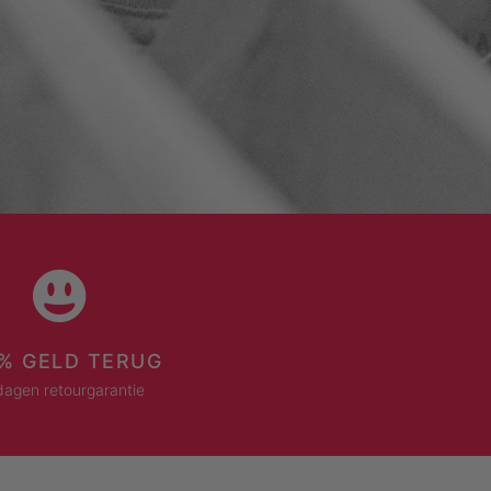
% GELD TERUG
dagen retourgarantie