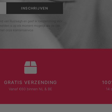
INSCHRIJVEN
leid van Rustaagh en geef ik toestemming voor
elden is op elk moment mogelijk via de link
met onze klantenservice.
GRATIS VERZENDING
100
Vanaf €60 binnen NL & BE
14 