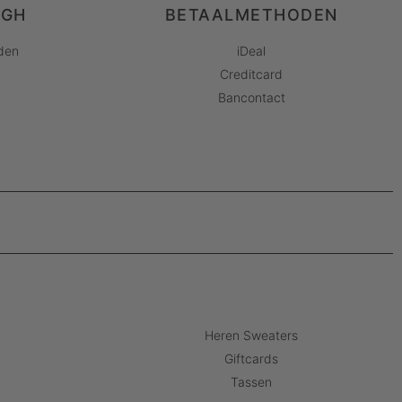
AGH
BETAALMETHODEN
den
iDeal
Creditcard
Bancontact
Heren Sweaters
Giftcards
Tassen