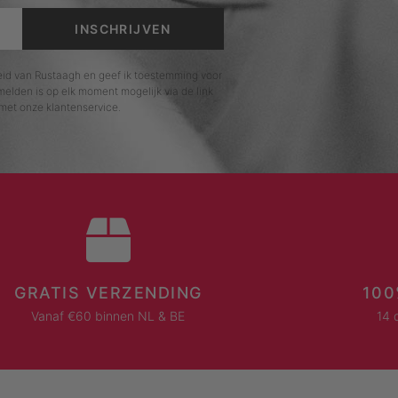
INSCHRIJVEN
leid van Rustaagh en geef ik toestemming voor
elden is op elk moment mogelijk via de link
met onze klantenservice.
GRATIS VERZENDING
100
Vanaf €60 binnen NL & BE
14 