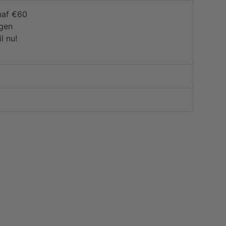
naf €60
agen
l nu!