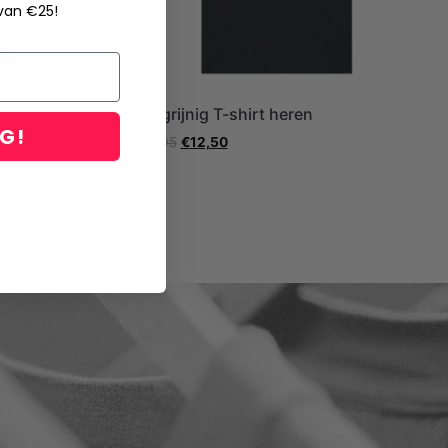
 van €25!
Chagrijnig T-shirt heren
NG!
€
24,95
€
12,50