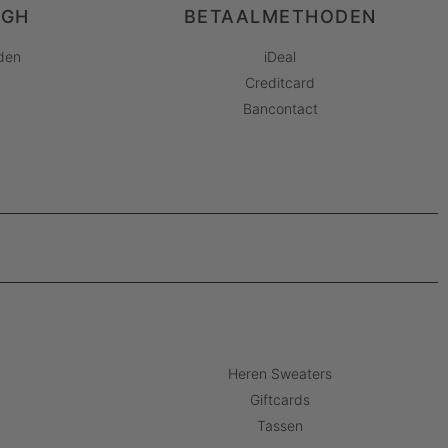
AGH
BETAALMETHODEN
den
iDeal
Creditcard
Bancontact
Heren Sweaters
Giftcards
Tassen