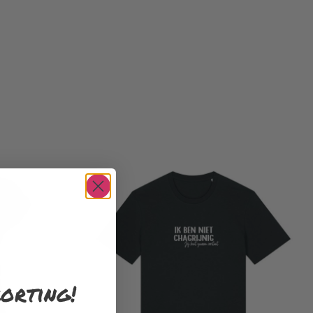
orting!