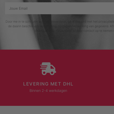
Door me in te schrijven voor de nieuwsbrief, ga ik akkoord met het privacybe
de daarin beschreven verzameling, opslag en verwerking van gegevens. Afm
onderaan elke nieuwsbrief of door contact op te nemen 
LEVERING MET DHL
Binnen 2-4 werkdagen