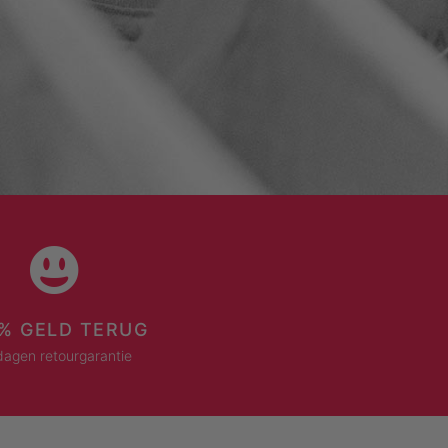
% GELD TERUG
dagen retourgarantie