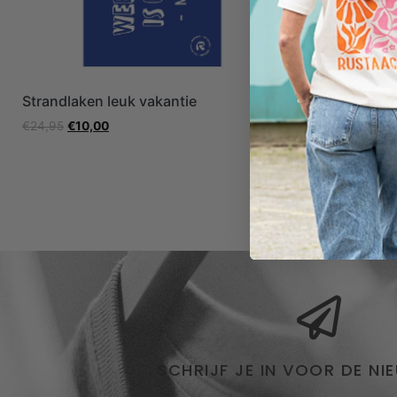
Strandlaken leuk vakantie
Strandlaken
€
24,95
€
10,00
€
24,95
€
10,
SCHRIJF JE IN VOOR DE NI