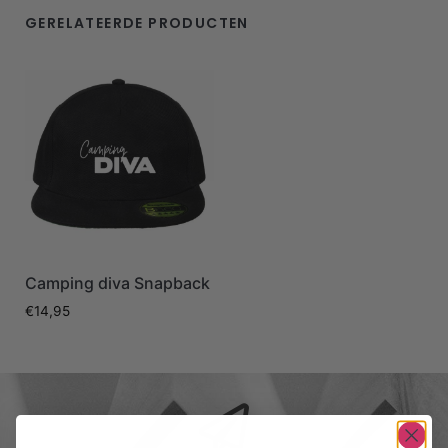
GERELATEERDE PRODUCTEN
Camping diva Snapback
€
14,95