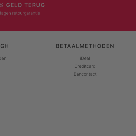
% GELD TERUG
dagen retourgarantie
AGH
BETAALMETHODEN
den
iDeal
Creditcard
Bancontact