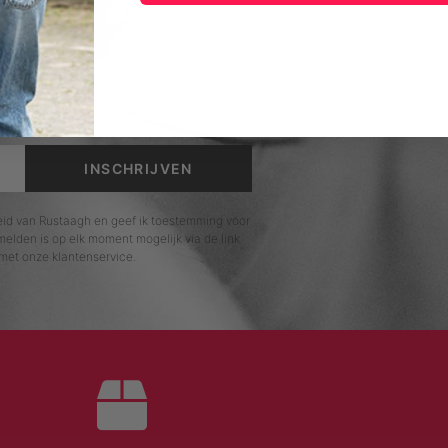
EUWSBRIEF
INSCHRIJVEN
leid van Rustaagh en geef ik toestemming voor
elden is op elk moment mogelijk via de link
met onze klantenservice.