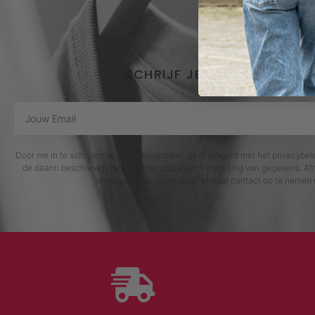
SCHRIJF JE IN VOOR DE NI
Door me in te schrijven voor de nieuwsbrief, ga ik akkoord met het privacybe
de daarin beschreven verzameling, opslag en verwerking van gegevens. Afm
onderaan elke nieuwsbrief of door contact op te nemen 