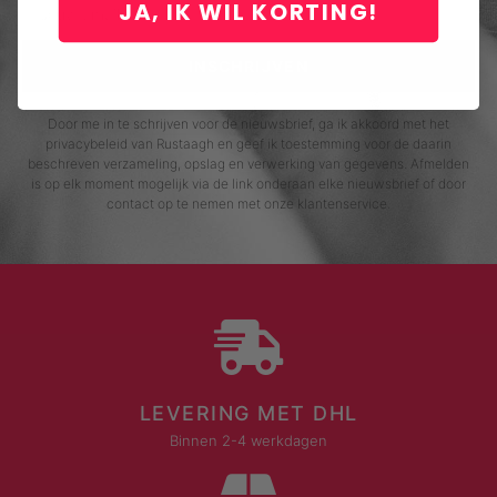
JA, IK WIL KORTING!
INSCHRIJVEN
Door me in te schrijven voor de nieuwsbrief, ga ik akkoord met het
privacybeleid van Rustaagh en geef ik toestemming voor de daarin
beschreven verzameling, opslag en verwerking van gegevens. Afmelden
is op elk moment mogelijk via de link onderaan elke nieuwsbrief of door
contact op te nemen met onze klantenservice.
LEVERING MET DHL
Binnen 2-4 werkdagen