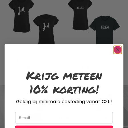
Duo pack Jut&Jul
Duo pack dream team
€
49,95
€
29,95
€
49,95
€
29,95
Krijg meteen
10% korting!
Geldig bij minimale besteding vanaf €25!
Email
SCHRIJF JE IN VOOR DE NIEUWSBRIEF