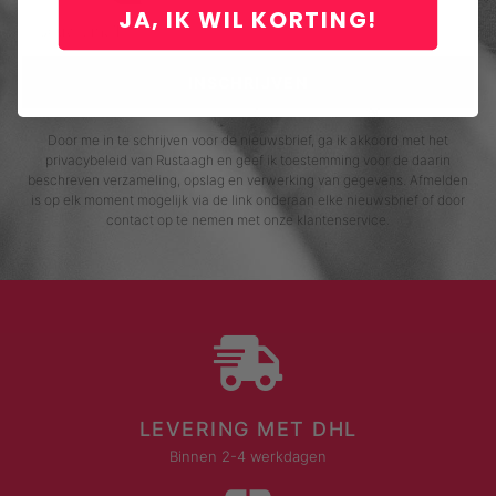
JA, IK WIL KORTING!
INSCHRIJVEN
Door me in te schrijven voor de nieuwsbrief, ga ik akkoord met het
privacybeleid van Rustaagh en geef ik toestemming voor de daarin
beschreven verzameling, opslag en verwerking van gegevens. Afmelden
is op elk moment mogelijk via de link onderaan elke nieuwsbrief of door
contact op te nemen met onze klantenservice.
LEVERING MET DHL
Binnen 2-4 werkdagen