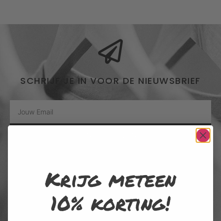
SCHRIJF JE IN VOOR DE NIEUWSBRIEF
INSCHRIJVEN
Door me in te schrijven voor de nieuwsbrief, ga ik akkoord met het
Krijg meteen
privacybeleid van Rustaagh en geef ik toestemming voor de daarin
beschreven verzameling, opslag en verwerking van gegevens. Afmelden
is op elk moment mogelijk via de link onderaan elke nieuwsbrief of door
10% korting!
contact op te nemen met onze klantenservice.