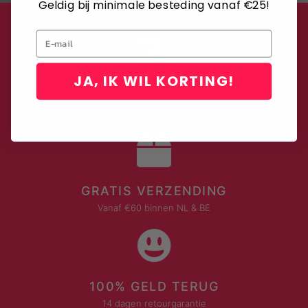
Geldig bij minimale besteding vanaf €25!
Email
JA, IK WIL KORTING!
LEVERING MET DHL
Binnen 2-4 werkdagen
GRATIS VERZENDING
Vanaf €60 binnen NL & BE
100% GELD TERUG
14 dagen retourgarantie