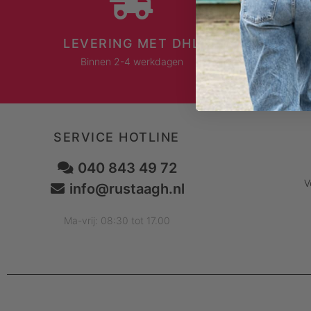
LEVERING MET DHL
Binnen 2-4 werkdagen
SERVICE HOTLINE
040 843 49 72
V
info@rustaagh.nl
Ma-vrij: 08:30 tot 17.00