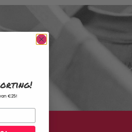
orting!
 van €25!