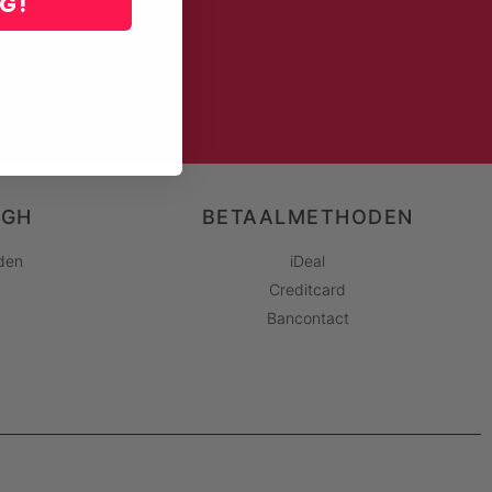
NG!
% GELD TERUG
dagen retourgarantie
AGH
BETAALMETHODEN
den
iDeal
Creditcard
Bancontact