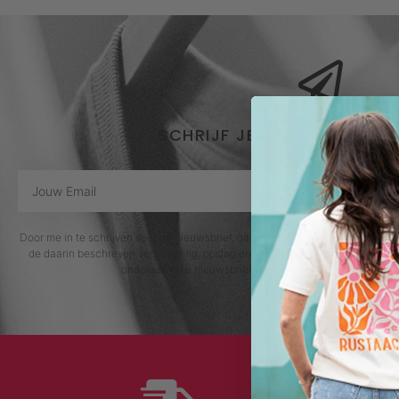
SCHRIJF JE IN VOOR DE NI
Door me in te schrijven voor de nieuwsbrief, ga ik akkoord met het privacybe
de daarin beschreven verzameling, opslag en verwerking van gegevens. Afm
onderaan elke nieuwsbrief of door contact op te nemen 