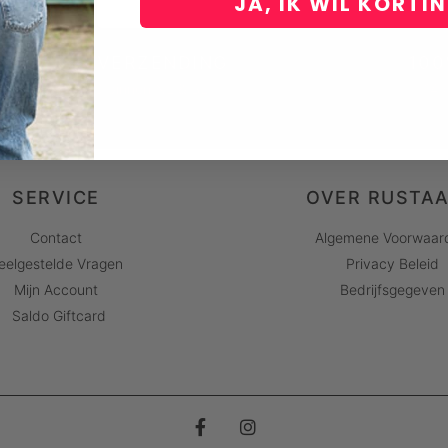
JA, IK WIL KORTI
GRATIS VERZENDING
100
Vanaf €60 binnen NL & BE
14 
SERVICE
OVER RUSTA
Contact
Algemene Voorwaar
eelgestelde Vragen
Privacy Beleid
Mijn Account
Bedrijfsgegeven
Saldo Giftcard