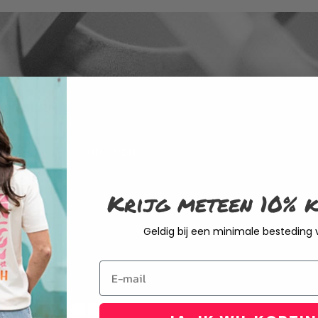
EUWSBRIEF
INSCHRIJVEN
leid van Rustaagh en geef ik toestemming voor
Krijg meteen 10% k
elden is op elk moment mogelijk via de link
met onze klantenservice.
Geldig bij een minimale besteding
Email